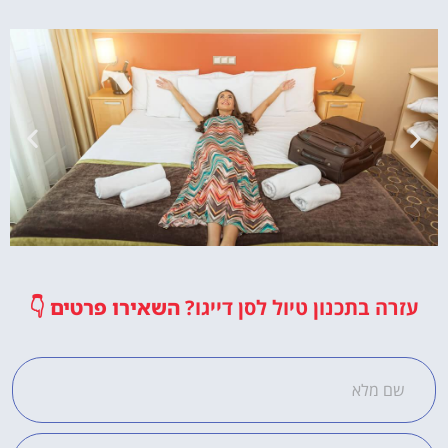
מלונות
עזרה בתכנון טיול לסן דייגו?
השאירו פרטים
👇
מציאת מלון
מומלץ?
לחצו
פה!