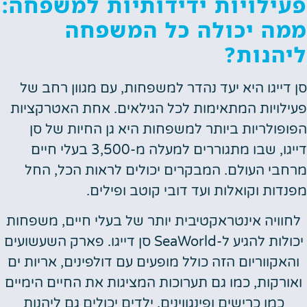
ילויות ידידותיות למשפחה:
ה יכולה כל המשפחה
הנות?
דייגו היא יעד נהדר למשפחות, עם מגוון רחב של
לויות המתאימות לכל הגילאים. אחת האטרקציות
פולריות ביותר למשפחות היא גן החיות של סן
דייגו, שבו מתגוררים למעלה מ-3,500 בעלי חיים
בי העולם. המבקרים יכולים לראות הכל, החל
דות וקואלות ועד דובי קוטב ופילים.
וויה אינטראקטיבית יותר של בעלי חיים, משפחות
יכולות להגיע ל-SeaWorld סן דייגו. פארק השעשועים
אקווריום הזה כולל מופעים עם דולפינים, אריות ים
ורקות, כמו גם תערוכות המציגות את החיים הימיים
כמו כרישים ופינגווינים. ילדים יכולים גם ליהנות