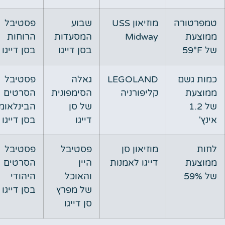
מפרטורה
מוזיאון USS
שבוע
פסטיבל
מוצעת
Midway
המסעדות
הרוחות
 59°F
בסן דייגו
בסן דייגו
מות גשם
LEGOLAND
גאלה
פסטיבל
מוצעת
קליפורניה
הסימפונית
הסרטים
של 1.2
של סן
הבינלאומי
נץ'
דייגו
בסן דייגו
חות
מוזיאון סן
פסטיבל
פסטיבל
מוצעת
דייגו לאמנות
היין
הסרטים
 59%
והאוכל
היהודי
של מפרץ
בסן דייגו
סן דייגו