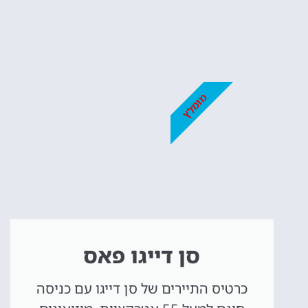
אטרקציו
וסיורים
מומלץ
הפעילויות השוות בי
לחצו פה!
סן דייגו פאס
כרטיס התיירים של סן דייגו עם כניסה