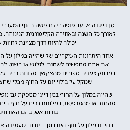
מלונות
סן דייגו היא יעד פופולרי לחופשה בחוף המערב
לאורך כל השנה ובאווירה הקליפורנית הנינוחה. כ
מציאת מלון
יכולה להיות דרך מצוינת לחוות 
מומלץ?
אחד היתרונות העיקריים של שהייה במלון על החוף
לחצו
אם אתם מחפשים לשחות, לגלוש או פשוט להירג
פה!
במרחק צעדים ספורים מהאקשן. מלונות רבים על 
שמקל על בילוי יום על החוף מבלי שתצט
שהייה במלון על החוף בסן דייגו מספקת גם נופי
מהחדר או מהמרפסת. במלונות רבים על חוף הים י
ובורות אש, בהם האורחים 
בחירת מלון על חוף הים בסן דייגו גם מעמידה 