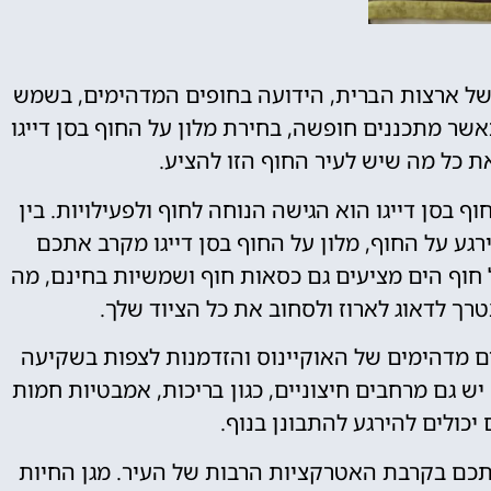
טיסות
י של ארצות הברית, הידועה בחופים המדהימים, בשמש
אשר מתכננים חופשה, בחירת מלון על החוף בסן דייגו
מציאת טיסה
את כל מה שיש לעיר החוף הזו להציע.
זולה?
 בסן דייגו הוא הגישה הנוחה לחוף ולפעילויות. בין
לחצו
ע על החוף, מלון על החוף בסן דייגו מקרב אתכם
פה!
חוף הים מציעים גם כסאות חוף ושמשיות בחינם, מה
רך לדאוג לארוז ולסחוב את כל הציוד שלך.
ם מדהימים של האוקיינוס ​​והזדמנות לצפות בשקיעה
ש גם מרחבים חיצוניים, כגון בריכות, אמבטיות חמות
יכולים להירגע להתבונן בנוף.
אתכם בקרבת האטרקציות הרבות של העיר. מגן החיות