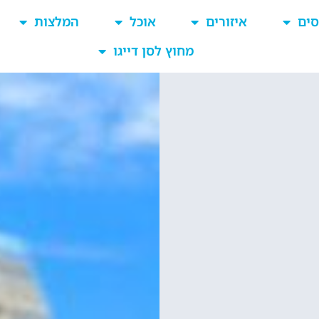
סים
איזורים
אוכל
המלצות
מחוץ לסן דייגו