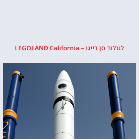
לגולנד סן דייגו – LEGOLAND California