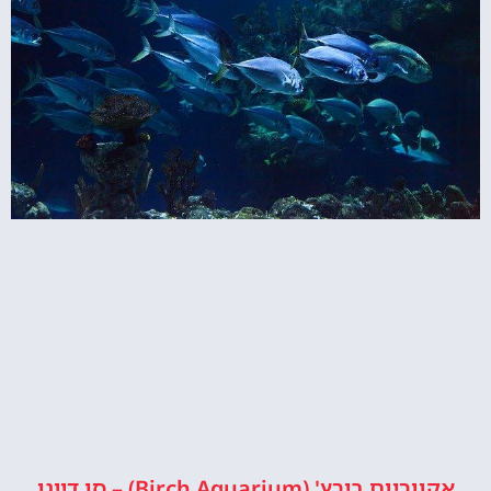
אקווריום בירץ' (Birch Aquarium) – סן דייגו