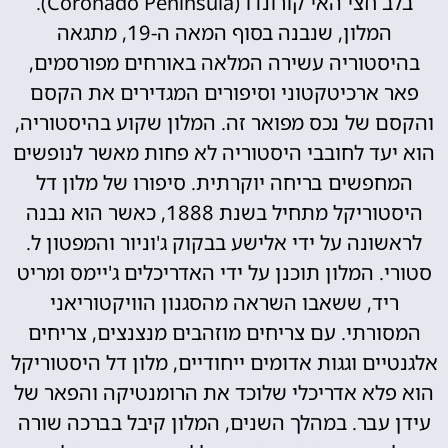
בלב חצי האי קורונדו (Coronado Peninsula).
המלון, שנבנה בסוף המאה ה-19, מתגאה
בהיסטוריה עשירה המלאה באורחים מפורסמים,
פאר ארכיטקטוני וסיפורים המגדירים את הקסם
והקסם של נכס מפואר זה. המלון שקוע בהיסטוריה,
הוא יעד לחובבי היסטוריה לא פחות מאשר לנופשים
המחפשים בריחה יוקרתית. סיפורו של מלון דל
היסטוריקל מתחיל בשנת 1888, כאשר הוא נבנה
לראשונה על ידי אלישע בבקוק ג'וניור והמפטון ל.
סטורי. המלון תוכנן על ידי האדריכלים ג'יימס ומריט
ריד, ששאבו השראה מהסגנון הוויקטוריאני
המסורתי. עם צריחים מוזהבים מנצנצים, צריחים
אלגנטיים וגגות אדומים ייחודיים, מלון דל היסטוריקל
הוא פלא אדריכלי שלוכד את הרומנטיקה והפאר של
עידן עבר. במהלך השנים, המלון קיבל בברכה שורה