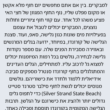
למבקרים. בין אם אתם מחפשים יום חוף מלא אקשן
או מקום מפלט שליו, נוף החוף המגוון של חצי האי
מציע משהו לכל אחד. עם קווי חוף ציוריים וחולות
נוצצים, המבקרים יכולים לטבול את עצמם
בפעילויות מים שונות כגון גלישה, סאפ, ועוד. סצנת
הגלישה של קורונדו, במיוחד, ידועה בגלים המרגשים
ובאווירה מסבירת הפנים שלה. עם מספר נקודות
גלישה לבחירה, גולשים בכל רמות המיומנות יכולים
למצוא גל לרכוב עליו. למתחילים, הגלים העדינים
והמתגלגלים בחוף קורונדו סנטרל מספקים סביבה
אידיאלית ללמוד ולחדד את כישוריהם. גולשים
מנוסים יכולים לגשת לחוף סילבר סטרנד סטייט
(Silver Strand State Beach) כדי לתפוס גלים
גדולים יותר ולהציג את כישרונם על הגלשן. תרבות
הגלישה המקומית בקורונדו תוססת ומכילה כאחד,