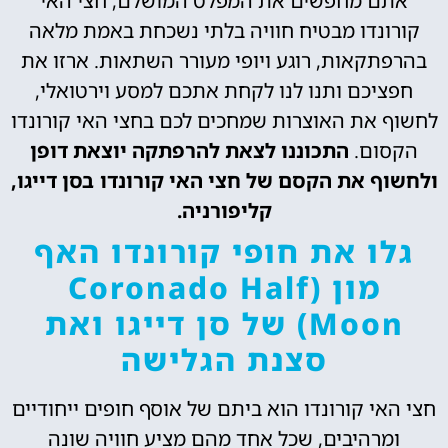
אתם מחפשים את המפלט המושלם, חצי האי
קורונדו מבטיח חוויה בלתי נשכחת באמת מלאה
בהרפתקאות, רוגע ויופי מעורר השתאות. ארזו את
חפציכם ותנו לנו לקחת אתכם למסע וירטואלי,
לחשוף את האוצרות שמחכים לכם בחצי האי קורונדו
הקסום.
התכוננו לצאת להרפתקה יוצאת דופן
ולחשוף את הקסם של חצי האי קורונדו בסן דייגו,
קליפורניה.
גלו את חופי קורונדו האף
מון (Coronado Half
Moon) של סן דייגו ואת
סצנת הגלישה
חצי האי קורונדו הוא ביתם של אוסף חופים ייחודיים
ומרהיבים, שכל אחד מהם מציע חוויה שונה