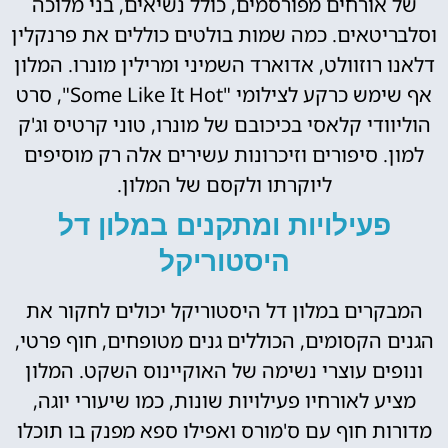
של אורחים מפורסמים, כולל נשיאים, בני מלוכה
וסלבריטאים. כמה שמות בולטים כוללים את פרנקלין
דלאנו רוזוולט, אדוארד השמיני ומרילין מונרו. המלון
אף שימש כרקע לצילומי "Some Like It Hot", סרט
הוליוודי קלאסי בכיכובם של מונרו, טוני קרטיס וג'ק
למון. סיפורים וזיכרונות עשירים אלה רק מוסיפים
ליוקרתו ולקסם של המלון.
פעילויות ומתקנים במלון דל
היסטוריקל
המבקרים במלון דל היסטוריקל יכולים לחקור את
הגנים הקסומים, הכוללים גנים מטופחים, חוף פרטי,
ונופים עוצרי נשימה של האוקיינוס השקט. המלון
מציע לאורחיו פעילויות שונות, כמו שיעורי יוגה,
מדורות חוף עם ס'מורס ואפילו ספא מפנק בו תוכלו