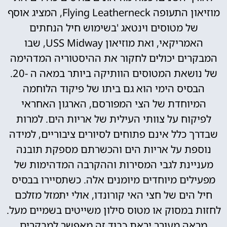
מוזיאון התעופה Flying Leatherneck, המציג אוסף
של מטוסים וינטאג 'בשימוש חיל הנחתים
האמריקאי, ואת מוזיאון USS Midway, שבו
המבקרים יכולים לחקור את ההיסטוריה המדהימה
של נושאת המטוסים הוותיקה ביותר במאה ה -20.
הבסיס הימי הוא גם ביתו של פיקוד הלוחמה
המיוחדת של הצי המפורסם, הארגון האחראי
לפיקוח על צוותי העילית של אריות הים. למרות
שבדרך כלל אינם פתוחים לסיורים ציבוריים, למידה
נוספת על אריות הים והכשרתם מספקת תובנה
מעניינת לגבי המסירות וההקרבה המדהימות של
מפעילים מיוחדים מיומנים אלה. כשתסיירו בבסיס
חיל הים של חצי האי קורונדו, אולי יתמזל מזלכם
לחזות במסוק או מטוס סילון משייטים בשמיים מעל.
מראה מעורר יראת כבוד זה מאפשר למבקרים