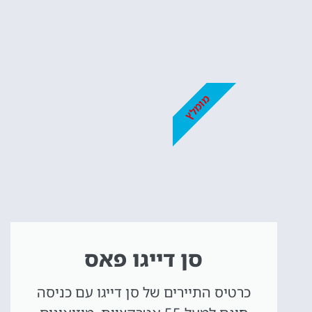
אטרקציו
וסיורים
מומלץ
הפעילויות השוות בי
לחצו פה!
סן דייגו פאס
כרטיס התיירים של סן דייגו עם כניסה