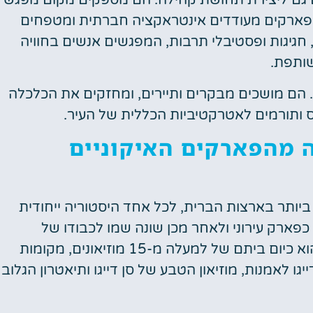
ם גם ליצירת תחושת קהילה. הם מספקים מקום מפגש
ן. פארקים מעודדים אינטראקציה חברתית ומטפחים
 חגיגות ופסטיבלי תרבות, המפגשים אנשים בחוויה
ותפת.
. הם מושכים מבקרים ותיירים, ומחזקים את הכלכלה
 ותורמים לאטרקטיביות הכללית של העיר.
 מהפארקים האיקוניים
ביותר בארצות הברית, לכל אחד היסטוריה ייחודית
משלו. פארק בלבואה, למשל, הוקם בשנת 1868 כפארק עירוני ולאחר מכן שונה שמו לכבודו של
החוקר הספרדי ואסקו נוניז דה בלבואה. הפארק הוא כיום ביתם של למעלה מ-15 מוזיאונים, מקומות
יגו לאמנות, מוזיאון הטבע של סן דייגו ותיאטרון הגלוב