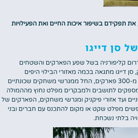
, את תפקידם בשיפור איכות החיים ואת הפעילויות
טיסות
מציאת טיסה
ל סן דייגו
זולה?
 בדרום קליפורניה בשל שפע הפארקים והשטחים
לחצו
פה!
-20,000 דונם של פארק, סן דייגו מתגאה בכמה מאזורי הבילוי היפים
והמגוונים ביותר במדינה. העיר היא ביתם של יותר מ-300 פארקים, החל ממגרשי משחקים שכונתיים
מספקים לתושבים ולמבקרים מפלט נחוץ מההמולה
ניים ועד אזורי פיקניק ומגרשי משחקים, הפארקים של
חפשים מפלט שקט או מקום להתכנס עם חברים ובני
יה בלתי נשכחת.