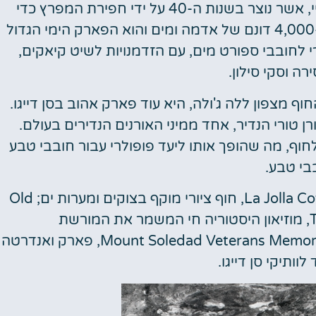
פארק איקוני נוסף בסן דייגו הוא פארק מיסיון ביי, אשר נוצר בשנות ה-40 על ידי חפירת המפרץ כדי
ליצור קרקע. הפארק משתרע כיום על למעלה מ-4,000 דונם של אדמה ומים והוא הפארק הימי הגדול
רי לחובבי ספורט מים, עם הזדמנויות לשיט קיאקים,
ה וסקי סילון.
 מצפון ללה ג'ולה, היא עוד פארק אהוב בסן דייגו.
1 ובה נמצא עץ אורן טורי הנדיר, אחד ממיני האורנים הנדירים בעולם.
חוף, מה שהופך אותו ליעד פופולרי עבור חובבי טבע
בי טבע.
פארקים בולטים נוספים בסן דייגו כוללים את La Jolla Cove, חוף ציורי מוקף בצוקים ומערות ים; Old
Town San Diego State Historic Park, מוזיאון היסטוריה חי המשמר את המורשת
המקסיקנית-אמריקאית המוקדמת של העיר; ו-Mount Soledad Veterans Memorial, פארק ואנדרטה
וותיקי סן דייגו.