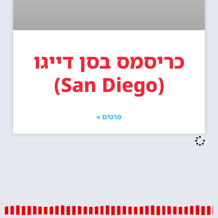
כריסמס בסן דייגו
(San Diego)
פרטים »