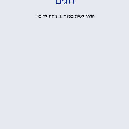
חגים
הדרך לטיול בסן דייגו מתחילה כאן!