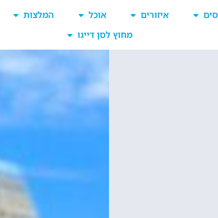
סים
איזורים
אוכל
המלצות
מחוץ לסן דייגו