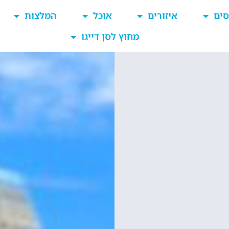
סים
איזורים
אוכל
המלצות
מחוץ לסן דייגו