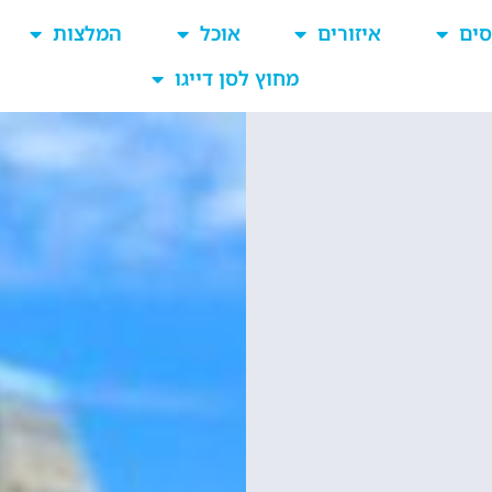
סים
איזורים
אוכל
המלצות
מחוץ לסן דייגו