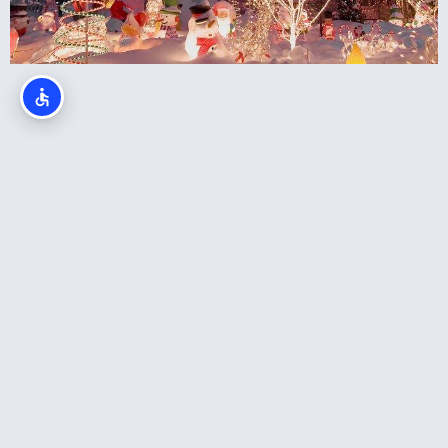
כריסמס בסן דייגו (San Diego)