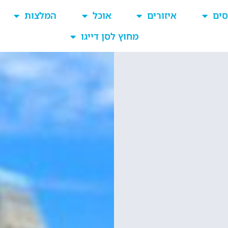
סים
איזורים
אוכל
המלצות
מחוץ לסן דייגו