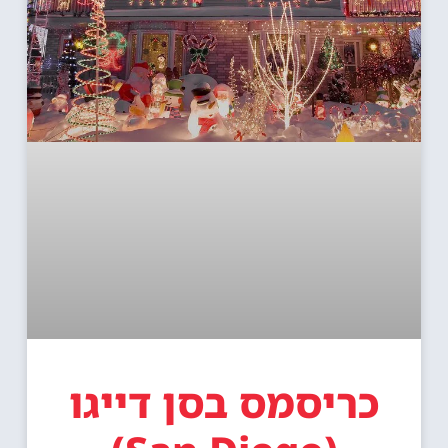
כריסמס בסן דייגו