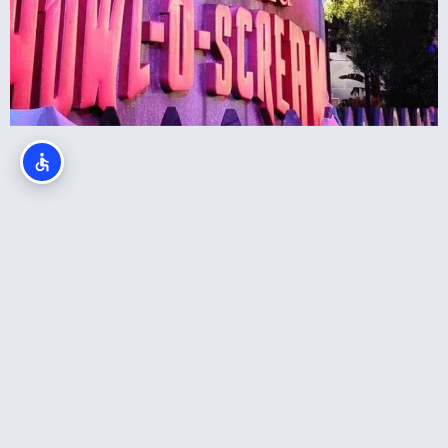
סי וורלד סן דייגו בהאלווין – Howl-O-Scream