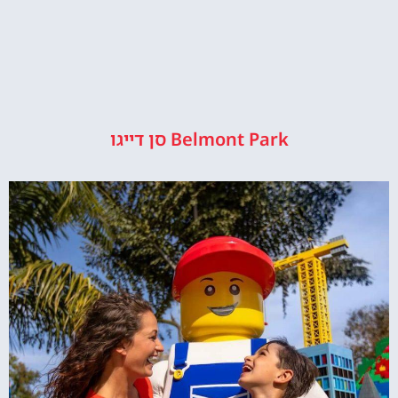
Belmont Park סן דייגו