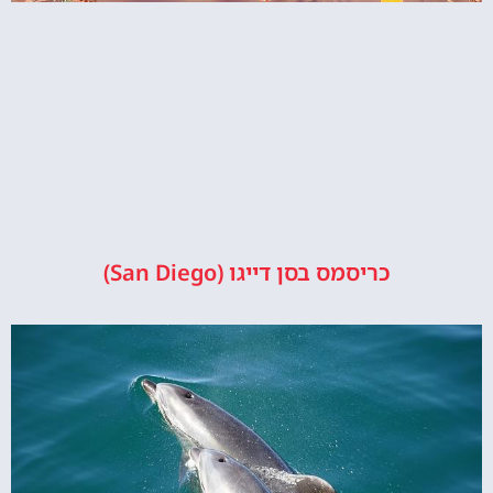
כריסמס בסן דייגו (San Diego)