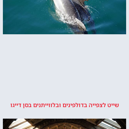
שייט לצפייה בדולפינים ובלווייתנים בסן דייגו