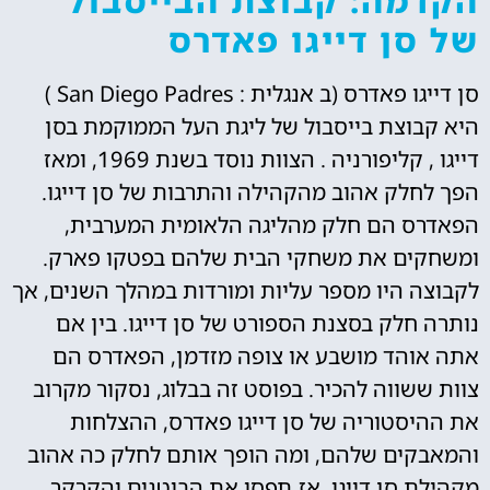
הקדמה: קבוצת הבייסבול
של סן דייגו פאדרס
סן דייגו פאדרס (ב אנגלית : San Diego Padres )
היא קבוצת בייסבול של ליגת העל הממוקמת בסן
דייגו , קליפורניה . הצוות נוסד בשנת 1969, ומאז
הפך לחלק אהוב מהקהילה והתרבות של סן דייגו.
הפאדרס הם חלק מהליגה הלאומית המערבית,
ומשחקים את משחקי הבית שלהם בפטקו פארק.
לקבוצה היו מספר עליות ומורדות במהלך השנים, אך
נותרה חלק בסצנת הספורט של סן דייגו. בין אם
אתה אוהד מושבע או צופה מזדמן, הפאדרס הם
צוות ששווה להכיר. בפוסט זה בבלוג, נסקור מקרוב
את ההיסטוריה של סן דייגו פאדרס, ההצלחות
והמאבקים שלהם, ומה הופך אותם לחלק כה אהוב
מקהילת סן דייגו. אז תפסו את הבוטנים והקרקר