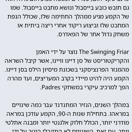
גם חובש כובע בייסבול ונושא מחבט בייסבול. שמו
של הקמע מגיע ממהלך החתימה שלו, שכולל הנפת
המחבט שלו וביצוע ריקוד אחרי ריצה ביתית או
משחק גדול אחר של הפאדרס.
The Swinging Friar נוצר על ידי האמן
והקריקטוריסט של סן דייגו וויינו, אשר קיבל השראה
מהמנזר הפרנציסקני בשכונת מיסיון הילס בסן דייגו.
הקמע היה להיט מיידי בקרב המעריצים, ועד מהרה
הפך למרכיב עיקרי במשחקי Padres.
במהלך השנים, הנזיר המתנדנד עבר כמה שינויים
במראהו. בתחילת שנות ה-90, הקמע עודכן במראה
מודרני יותר, הכולל חלוק אלגנטי יותר ומבנה אתלטי
יותר. עם זאת, השינויים לא התקבלו היטב על ידי