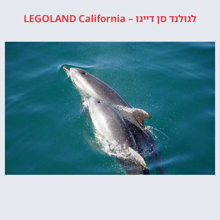
לגולנד סן דייגו – LEGOLAND California