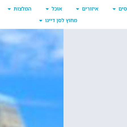
סים
איזורים
אוכל
המלצות
מחוץ לסן דייגו