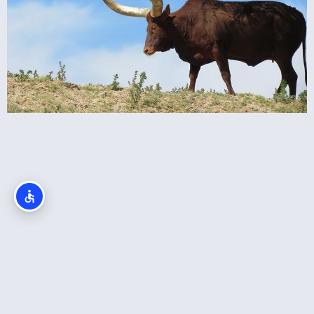
פארק הספארי של סן דייגו