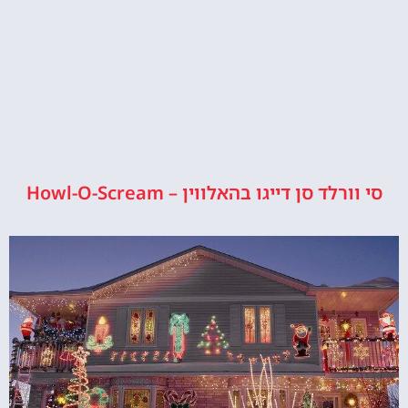
סי וורלד סן דייגו בהאלווין – Howl-O-Scream