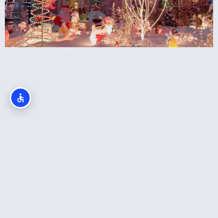
כריסמס בסן דייגו (San Diego)