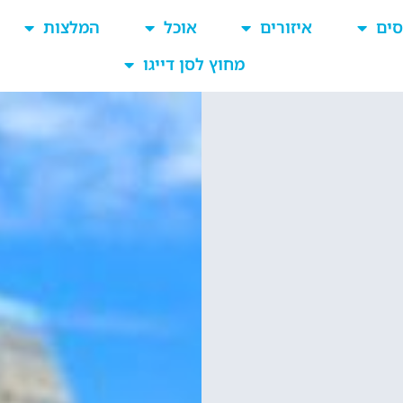
סים
איזורים
אוכל
המלצות
מחוץ לסן דייגו